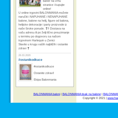
baner na vrhu
stranice i kupujte
online!
U online trgovini BALONMANIA možete
naručiti i NAPUHANE i NENAPUHANE
balone, balone na helij, figure od balona,
helijske dekoracije i party proizvode iz
naše široke ponude. ❣‼ Dostava na
vašu adresu ili po želji lično preuzimanje
u terminu po dogovoru sa našom
trgovinom Harlequin u Zenici
Slavite u krugu vaših najbližih i ostanite
zdravi ❣
26.03.2020
#ostanikodkuce
#ostanikodkuce
Ostanite zdravi!
Ekipa Balonmania
BALONMANIA baloni
|
BALONMANIA tisak na balone
|
BALONMANI
Copyright © 2021 |
www.har