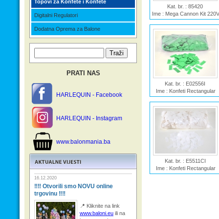
Topovi za Konfete i Konfete
Kat. br. : 85420
Ime : Mega Cannon Kit 220
Digitalni Regulatori
Dodatna Oprema za Balone
PRATI NAS
Kat. br. : E02556I
Ime : Konfeti Rectangular
HARLEQUIN - Facebook
20x50mm Green
HARLEQUIN - Instagram
www.balonmania.ba
Kat. br. : E5511CI
Ime : Konfeti Rectangular
55mm White
16.12.2020
‼‼ Otvorili smo NOVU online
trgovinu ‼‼
📍 Kliknite na link
www.baloni.eu
ili na