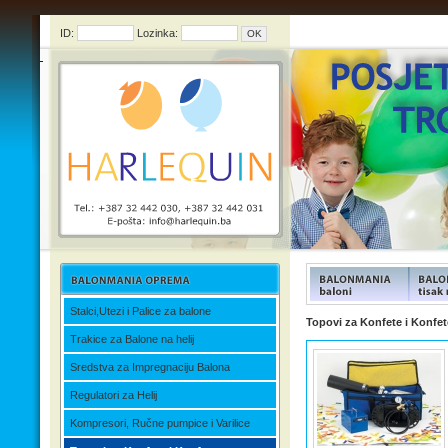
ID:
Lozinka:
Stalci,Utezi i Palice za balone
FUNFOOD products
FUNFOO
Topovi za Konfete i Konfet
Trakice za Balone na helij
Sredstva za Impregnaciju Balona
Regulatori za Helij
Kompresori, Ručne pumpice i Varilice