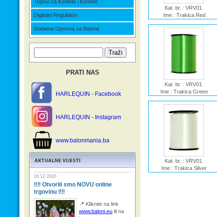
Topovi za Konfete i Konfete
Kat. br. : VRV01
Digitalni Regulatori
Ime : Trakica Red
Dodatna Oprema za Balone
PRATI NAS
Kat. br. : VRV01
Ime : Trakica Green
HARLEQUIN - Facebook
HARLEQUIN - Instagram
www.balonmania.ba
Kat. br. : VRV01
Ime : Trakica Silver
16.12.2020
‼‼ Otvorili smo NOVU online
trgovinu ‼‼
📍 Kliknite na link
www.baloni.eu
ili na