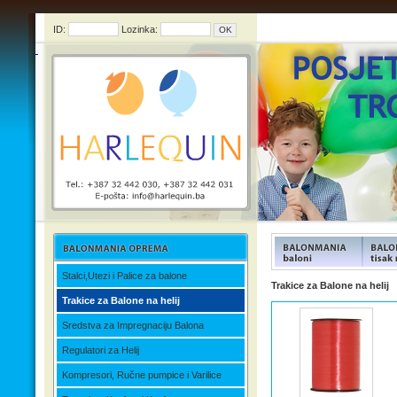
ID:
Lozinka:
Stalci,Utezi i Palice za balone
FUNFOOD products
FUNFOO
Trakice za Balone na helij
Trakice za Balone na helij
Sredstva za Impregnaciju Balona
Regulatori za Helij
Kompresori, Ručne pumpice i Varilice