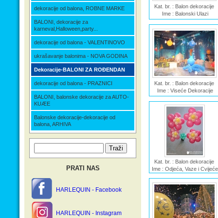
Kat. br. : Balon dekoracije
dekoracije od balona, ROBNE MARKE
Ime : Balonski Ulazi
BALONI, dekoracije za
karneval,Halloween,party...
dekoracije od balona - VALENTINOVO
ukrašavanje balonima - NOVA GODINA
Dekoracije-BALONI ZA ROÐENDAN
dekoracije od balona - PRAZNICI
Kat. br. : Balon dekoracije
Ime : Viseće Dekoracije
BALONI, balonske dekoracije za AUTO-
KUÆE
Balonske dekoracije-dekoracije od
balona, ARHIVA
Kat. br. : Balon dekoracije
PRATI NAS
Ime : Odjeća, Vaze i Cvijeće
HARLEQUIN - Facebook
HARLEQUIN - Instagram