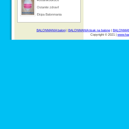
Ostanite zdravi!
Ekipa Balonmania
BALONMANIA baloni
|
BALONMANIA tisak na balone
|
BALONMANI
Copyright © 2021 |
www.har