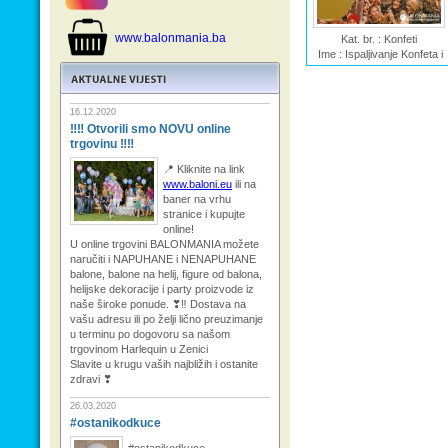
www.balonmania.ba
Kat. br. : Konfeti
Ime : Ispaljivanje Konfeta i
Eksplozije
16.12.2020
‼‼ Otvorili smo NOVU online
trgovinu ‼‼
📍 Kliknite na link
www.baloni.eu
ili na
baner na vrhu
stranice i kupujte
online!
U online trgovini BALONMANIA možete
naručiti i NAPUHANE i NENAPUHANE
balone, balone na helij, figure od balona,
helijske dekoracije i party proizvode iz
naše široke ponude. ❣‼ Dostava na
vašu adresu ili po želji lično preuzimanje
u terminu po dogovoru sa našom
trgovinom Harlequin u Zenici
Slavite u krugu vaših najbližih i ostanite
zdravi ❣
26.03.2020
#ostanikodkuce
#ostanikodkuce