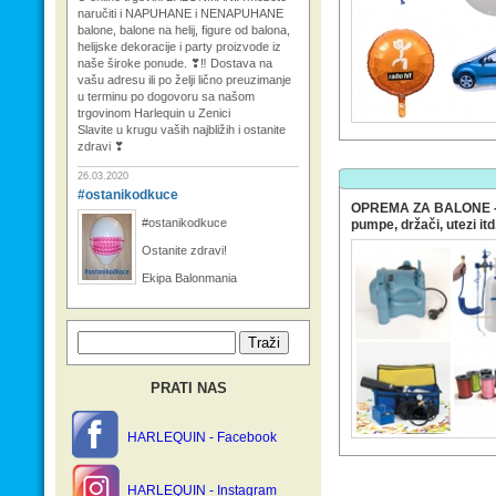
naručiti i NAPUHANE i NENAPUHANE
balone, balone na helij, figure od balona,
helijske dekoracije i party proizvode iz
naše široke ponude. ❣‼ Dostava na
vašu adresu ili po želji lično preuzimanje
u terminu po dogovoru sa našom
trgovinom Harlequin u Zenici
Slavite u krugu vaših najbližih i ostanite
zdravi ❣
26.03.2020
#ostanikodkuce
OPREMA ZA BALONE - h
#ostanikodkuce
pumpe, držači, utezi itd
Ostanite zdravi!
Ekipa Balonmania
PRATI NAS
HARLEQUIN - Facebook
HARLEQUIN - Instagram