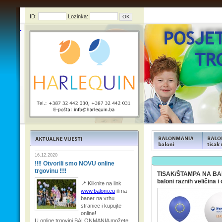
ID:
Lozinka:
FUNFOOD products
FUNFOO
16.12.2020
‼‼ Otvorili smo NOVU online
trgovinu ‼‼
TISAK/ŠTAMPA NA BA
baloni raznih veličina i 
📍 Kliknite na link
www.baloni.eu
ili na
baner na vrhu
stranice i kupujte
online!
U online trgovini BALONMANIA možete