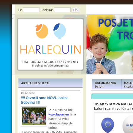
ID:
Lozinka:
FUNFOOD products
FUNFOO
16.12.2020
‼‼ Otvorili smo NOVU online
trgovinu ‼‼
TISAK/ŠTAMPA NA BA
baloni raznih veličina i 
📍 Kliknite na link
www.baloni.eu
ili na
baner na vrhu
stranice i kupujte
online!
U online trgovini BALONMANIA možete