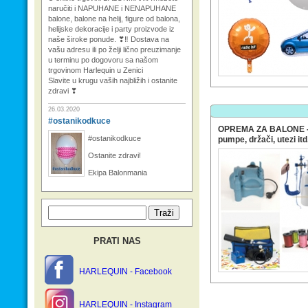
naručiti i NAPUHANE i NENAPUHANE
balone, balone na helij, figure od balona,
helijske dekoracije i party proizvode iz
naše široke ponude. ❣‼ Dostava na
vašu adresu ili po želji lično preuzimanje
u terminu po dogovoru sa našom
trgovinom Harlequin u Zenici
Slavite u krugu vaših najbližih i ostanite
zdravi ❣
26.03.2020
#ostanikodkuce
OPREMA ZA BALONE - h
#ostanikodkuce
pumpe, držači, utezi itd
Ostanite zdravi!
Ekipa Balonmania
PRATI NAS
HARLEQUIN - Facebook
HARLEQUIN - Instagram