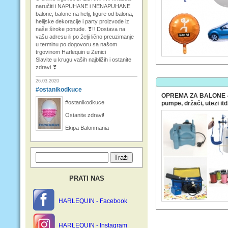
naručiti i NAPUHANE i NENAPUHANE
balone, balone na helij, figure od balona,
helijske dekoracije i party proizvode iz
naše široke ponude. ❣‼ Dostava na
vašu adresu ili po želji lično preuzimanje
u terminu po dogovoru sa našom
trgovinom Harlequin u Zenici
Slavite u krugu vaših najbližih i ostanite
zdravi ❣
26.03.2020
#ostanikodkuce
OPREMA ZA BALONE - h
#ostanikodkuce
pumpe, držači, utezi itd
Ostanite zdravi!
Ekipa Balonmania
PRATI NAS
HARLEQUIN - Facebook
HARLEQUIN - Instagram