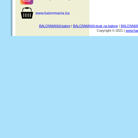
www.balonmania.ba
BALONMANIA baloni
|
BALONMANIA tisak na balone
|
BALONMANI
Copyright © 2021 |
www.har