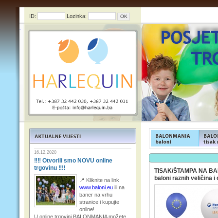
ID:
Lozinka:
FUNFOOD products
FUNFOO
16.12.2020
‼‼ Otvorili smo NOVU online
trgovinu ‼‼
TISAK/ŠTAMPA NA BA
baloni raznih veličina i 
📍 Kliknite na link
www.baloni.eu
ili na
baner na vrhu
stranice i kupujte
online!
U online trgovini BALONMANIA možete